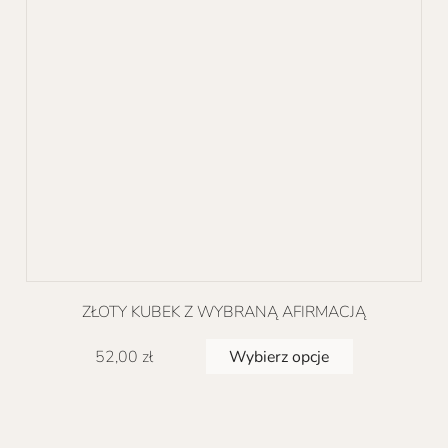
na
stronie
produktu
ZŁOTY KUBEK Z WYBRANĄ AFIRMACJĄ
Ten
Wybierz opcje
52,00
zł
produkt
ma
wiele
wariantów.