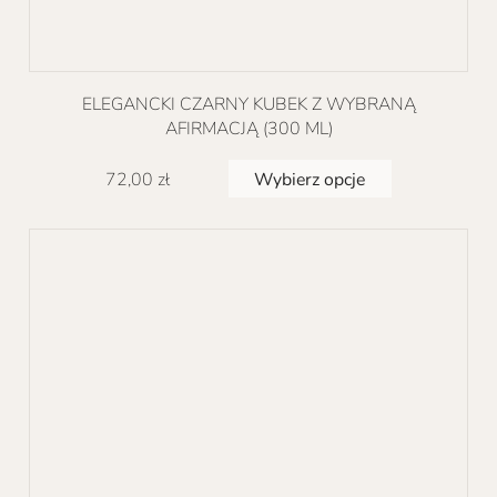
ELEGANCKI CZARNY KUBEK Z WYBRANĄ
AFIRMACJĄ (300 ML)
Ten
Wybierz opcje
72,00
zł
produkt
ma
wiele
wariantów.
Opcje
można
wybrać
na
stronie
produktu