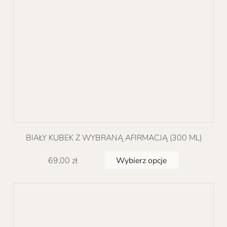
produktu
BIAŁY KUBEK Z WYBRANĄ AFIRMACJĄ (300 ML)
Ten
Wybierz opcje
69,00
zł
produkt
ma
wiele
wariantów.
Opcje
można