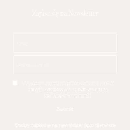
Opcje
można
Zapisz się na Newsletter
wybrać
na
stronie
produktu
Wyrażam zgodę na przetwarzanie moich
danych osobowych zgodnie z naszą
polityką prywatności
.
Zapisz się
Osoby zapisane na newsletter jako pierwsze