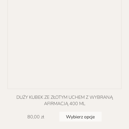
wybrać
na
stronie
produktu
DUŻY KUBEK ZE ZŁOTYM UCHEM Z WYBRANĄ
AFIRMACJĄ 400 ML
Ten
Wybierz opcje
80,00
zł
produkt
ma