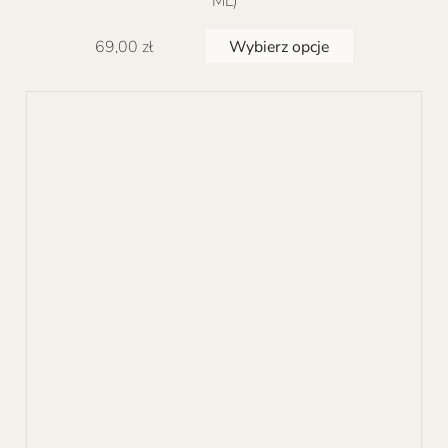
Ten
Wybierz opcje
69,00
zł
produkt
ma
wiele
wariantów.
Opcje
można
wybrać
na
stronie
produktu