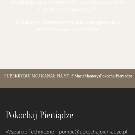
dowiadują się o szkoleniach, nowych produktach
oraz ofertach specjalnych.
W każdym momencie możesz zrezygnować z
otrzymywania newslettera.
SUBSKRYBUJ MÓJ KANAŁ NA YT @MartaManterysPokochajPieniadze
Pokochaj Pieniądze
Wsparcie Techniczne – pomoc@pokochajpieniadze.pl