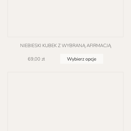
NIEBIESKI KUBEK Z WYBRANĄ AFIRMACJĄ
Ten
Wybierz opcje
69,00
zł
produkt
ma
wiele
wariantów.
Opcje
można
wybrać
na
stronie
produktu