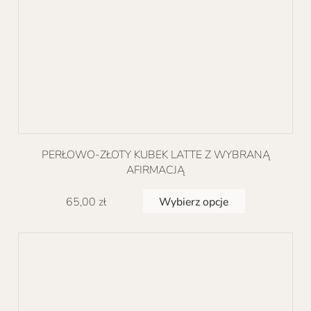
PERŁOWO-ZŁOTY KUBEK LATTE Z WYBRANĄ
AFIRMACJĄ
Ten
Wybierz opcje
65,00
zł
produkt
ma
wiele
wariantów.
Opcje
można
wybrać