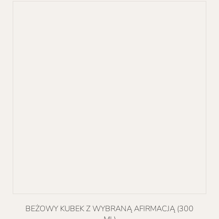
wiele
wariantów.
Opcje
można
wybrać
na
stronie
produktu
BEŻOWY KUBEK Z WYBRANĄ AFIRMACJĄ (300
ML)