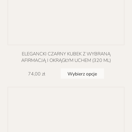
ELEGANCKI CZARNY KUBEK Z WYBRANĄ
AFIRMACJĄ I OKRĄGŁYM UCHEM (320 ML)
Ten
Wybierz opcje
74,00
zł
produkt
ma
wiele
wariantów.
Opcje
można
wybrać
na
stronie