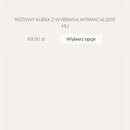
RÓŻOWY KUBEK Z WYBRANĄ AFIRMACJĄ (300
ML)
Ten
Wybierz opcje
69,00
zł
produkt
ma
wiele
wariantów.
Opcje
można
wybrać
na
stronie
produktu