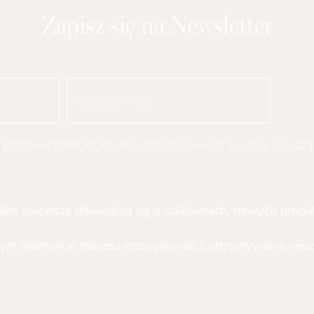
na
Zapisz się na Newsletter
stronie
produktu
przetwarzanie moich danych osobowych zgodnie z nasz
ako pierwsze dowiadują się o szkoleniach, nowych produk
ym momencie możesz zrezygnować z otrzymywania newsl