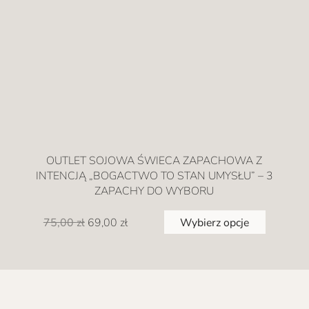
OUTLET SOJOWA ŚWIECA ZAPACHOWA Z
INTENCJĄ „BOGACTWO TO STAN UMYSŁU” – 3
ZAPACHY DO WYBORU
Ten
75,00
zł
Pierwotna
Aktualna
Wybierz opcje
69,00
zł
produkt
cena
cena
ma
wynosiła:
wynosi:
wiele
75,00 zł.
69,00 zł.
wariantó
Opcje
można
wybrać