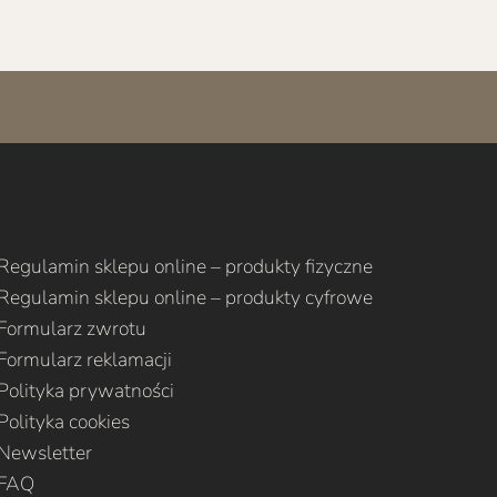
Regulamin sklepu online – produkty fizyczne
Regulamin sklepu online – produkty cyfrowe
Formularz zwrotu
Formularz reklamacji
Polityka prywatności
Polityka cookies
Newsletter
FAQ