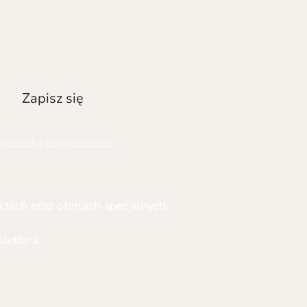
Zapisz się
ą
polityką prywatności
.
tach oraz ofertach specjalnych.
ettera.