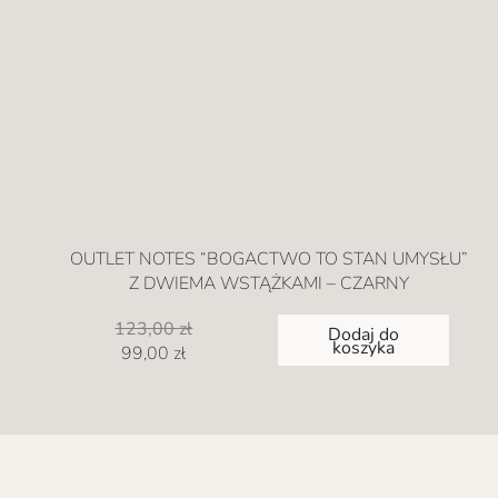
OUTLET NOTES “BOGACTWO TO STAN UMYSŁU”
Z DWIEMA WSTĄŻKAMI – CZARNY
123,00
zł
Dodaj do
koszyka
Pierwotna
Aktualna
99,00
zł
cena
cena
wynosiła:
wynosi:
123,00 zł.
99,00 zł.