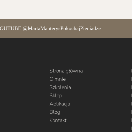
TUBE @MartaManterysPokochajPieniadze
Strona główna
O mnie
Szkolenia
l
Sklep
Aplikacja
Blog
Kontakt