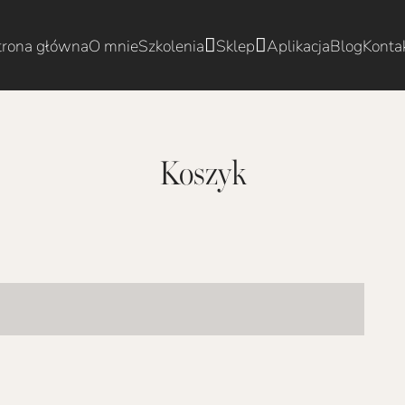
trona główna
O mnie
Szkolenia
Sklep
Aplikacja
Blog
Konta
Koszyk