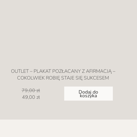
OUTLET – PLAKAT POZŁACANY Z AFIRMACJĄ –
COKOLWIEK ROBIĘ STAJE SIĘ SUKCESEM
79,00
zł
Dodaj do
koszyka
Pierwotna
Aktualna
49,00
zł
cena
cena
wynosiła:
wynosi:
79,00 zł.
49,00 zł.
w.