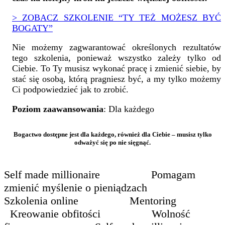
> ZOBACZ SZKOLENIE “TY TEŻ MOŻESZ BYĆ
BOGATY”
Nie możemy zagwarantować określonych rezultatów
tego szkolenia, ponieważ wszystko zależy tylko od
Ciebie. To Ty musisz wykonać pracę i zmienić siebie, by
stać się osobą, którą pragniesz być, a my tylko możemy
Ci podpowiedzieć jak to zrobić.
Poziom zaawansowania
: Dla każdego
Bogactwo dostępne jest dla każdego, również dla Ciebie – musisz tylko
odważyć się po nie sięgnąć.
Self made millionaire Pomagam zmienić myślenie o pieniądzach Szkolenia online Mentoring Kreowanie obfitości Wolność finansowa Self made millionaire Pomagam zmienić myślenie o pieniądzach Szkolenia online Mentoring Kreowanie obfitości Wolność finansowa Self made millionaire Pomagam zmienić myślenie o pieniądzach Szkolenia online Mentoring Kreowanie obfitości Wolność finansowa Self made millionaire Pomagam zmienić myślenie o pieniądzach Szkolenia online Mentoring Kreowanie obfitości Wolność finansowa Self made millionaire Pomagam zmienić myślenie o pieniądzach Szkolenia online Mentoring Kreowanie obfitości Wolność finansowa Self made millionaire Pomagam zmienić myślenie o pieniądzach Szkolenia online Mentoring Kreowanie obfitości Wolność finansowa Self made millionaire Pomagam zmienić myślenie o pieniądzach Szkolenia online Mentoring Kreowanie obfitości Wolność finansowa Self made millionaire Pomagam zmienić myślenie o pieniądzach Szkolenia online Mentoring Kreowanie obfitości Wolność finansowa Self made millionaire Pomagam zmienić myślenie o pieniądzach Szkolenia online Mentoring Kreowanie obfitości Wolność finansowa Self made millionaire Pomagam zmienić myślenie o pieniądzach Szkolenia online Mentoring Kreowanie obfitości Wolność finansowa Self made millionaire Pomagam zmienić myślenie o pieniądzach Szkolenia online Mentoring Kreowanie obfitości Wolność finansowa Self made millionaire Pomagam zmienić myślenie o pieniądzach Szkolenia online Mentoring Kreowanie obfitości Wolność finansowa Self made millionaire Pomagam zmienić myślenie o pieniądzach Szkolenia online Mentoring Kreowanie obfitości Wolność finansowa Self made millionaire Pomagam zmienić myślenie o pieniądzach Szkolenia online Mentoring Kreowanie obfitości Wolność finansowa Self made millionaire Pomagam zmienić myślenie o pieniądzach Szkolenia online Mentoring Kreowanie obfitości Wolność finansowa Self made millionaire Pomagam zmienić myślenie o pieniądzach Szkolenia online Mentoring Kreowanie obfitości Wolność finansowa Self made millionaire Pomagam zmienić myślenie o pieniądzach Szkolenia online Mentoring Kreowanie obfitości Wolność finansowa Self made millionaire Pomagam zmienić myślenie o pieniądzach Szkolenia online Mentoring Kreowanie obfitości Wolność finansowa Self made millionaire Pomagam zmienić myślenie o pieniądzach Szkolenia online Mentoring Kreowanie obfitości Wolność finansowa Self made millionaire Pomagam zmienić myślenie o pieniądzach Szkolenia online Mentoring Kreowanie obfitości Wolność finansowa Self made millionaire Pomagam zmienić myślenie o pieniądzach Szkolenia online Mentoring Kreowanie obfitości Wolność finansowa Self made millionaire Pomagam zmienić myślenie o pieniądzach Szkolenia online Mentoring Kreowanie obfitości Wolność finansowa Self made millionaire Pomagam zmienić myślenie o pieniądzach Szkolenia online Mentoring Kreowanie obfitości Wolność finansowa Self made millionaire Pomagam zmienić myślenie o pieniądzach Szkolenia online Mentoring Kreowanie obfitości Wolność finansowa Self made millionaire Pomagam zmienić myślenie o pieniądzach Szkolenia online Mentoring Kreowanie obfitości Wolność finansowa Self made millionaire Pomagam zmienić myślenie o pieniądzach Szkolenia online Mentoring Kreowanie obfitości Wolność finansowa Self made millionaire Pomagam zmienić myślenie o pieniądzach Szkolenia online Mentoring Kreowanie obfitości Wolność finansowa Self made millionaire Pomagam zmienić myślenie o pieniądzach Szkolenia online Mentoring Kreowanie obfitości Wolność finansowa Self made millionaire Pomagam zmienić myślenie o pieniądzach Szkolenia online Mentoring Kreowanie obfitości Wolność finansowa Self made millionaire Pomagam zmienić myślenie o pieniądzach Szkolenia online Mentoring Kreowanie obfitości Wolność finansowa Self made millionaire Pomagam zmienić myślenie o pieniądzach Szkolenia online Mentoring Kreowanie obfitości Wolność finansowa Self made millionaire Pomagam zmienić myślenie o pieniądzach Szkolenia online Mentoring Kreowanie obfitości Wolność finansowa Self made millionaire Pomagam zmienić myślenie o pieniądzach Szkolenia online Mentoring Kreowanie obfitości Wolność finansowa Self made millionaire Pomagam zmienić myślenie o pieniądzach Szkolenia online Mentoring Kreowanie obfitości Wolność finansowa Self made millionaire Pomagam zmienić myślenie o pieniądzach Szkolenia online Mentoring Kreowanie obfitości Wolność finansowa Self made millionaire Pomagam zmienić myślenie o pieniądzach Szkolenia online Mentoring Kreowanie obfitości Wolność finansowa Self made millionaire Pomagam zmienić myślenie o pieniądzach Szkolenia online Mentoring Kreowanie obfitości Wolność finansowa Self made millionaire Pomagam zmienić myślenie o pieniądzach Szkolenia online Mentoring Kreowanie obfitości Wolność finansowa Self made millionaire Pomagam zmienić myślenie o pieniądzach Szkolenia online Mentoring Kreowanie obfitości Wolność finansowa Self made millionaire Pomagam zmienić myślenie o pieniądzach Szkolenia online Mentoring Kreowanie obfitości Wolność finansowa Self made millionaire Pomagam zmienić myślenie o pieniądzach Szkolenia online Mentoring Kreowanie obfitości Wolność finansowa Self made millionaire Pomagam zmienić myślenie o pieniądzach Szkolenia online Mentoring Kreowanie obfitości Wolność finansowa Self made millionaire Pomagam zmienić myślenie o pieniądzach Szkolenia online Mentoring Kreowanie obfitości Wolność finansowa Self made millionaire Pomagam zmienić myślenie o pieniądzach Szkolenia online Mentoring Kreowanie obfitości Wolność finansowa Self made millionaire Pomagam zmienić myślenie o pieniądzach Szkolenia online Mentoring Kreowanie obfitości