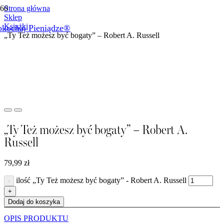
Strona główna
Sklep
Książki
okochaj Pieniądze®
Produkt
został dodany do koszyka.
„Ty Też możesz być bogaty” – Robert A. Russell
„Ty Też możesz być bogaty” – Robert A.
Russell
79,99
zł
ilość „Ty Też możesz być bogaty” - Robert A. Russell
Dodaj do koszyka
OPIS PRODUKTU