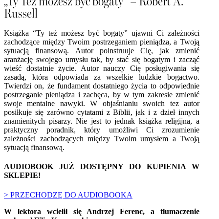
„Ty Też możesz być bogaty” – Robert A.
Russell
Książka “Ty też możesz być bogaty” ujawni Ci zależności
zachodzące między Twoim postrzeganiem pieniądza, a Twoją
sytuacją finansową. Autor poinstruuje Cię, jak zmienić
aranżację swojego umysłu tak, by stać się bogatym i zacząć
wieść dostatnie życie. Autor nauczy Cię posługiwania się
zasadą, która odpowiada za wszelkie ludzkie bogactwo.
Twierdzi on, że fundament dostatniego życia to odpowiednie
postrzeganie pieniądza i zachęca, by w tym zakresie zmienić
swoje mentalne nawyki. W objaśnianiu swoich tez autor
posiłkuje się zarówno cytatami z Biblii, jak i z dzieł innych
znamienitych pisarzy. Nie jest to jednak książka religijna, a
praktyczny poradnik, który umożliwi Ci zrozumienie
zależności zachodzących między Twoim umysłem a Twoją
sytuacją finansową.
AUDIOBOOK JUŻ DOSTĘPNY DO KUPIENIA W
SKLEPIE!
>
PRZECHODZĘ DO AUDIOBOOKA
W lektora wcielił się Andrzej Ferenc, a tłumaczenie