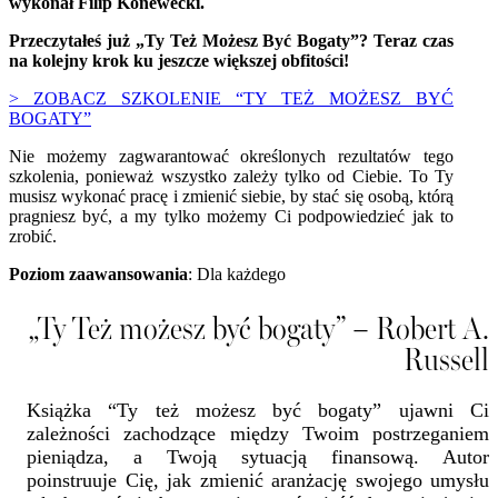
wykonał Filip Konewecki.
Przeczytałeś już „Ty Też Możesz Być Bogaty”? Teraz czas
na kolejny krok ku jeszcze większej obfitości!
> ZOBACZ SZKOLENIE “TY TEŻ MOŻESZ BYĆ
BOGATY”
Nie możemy zagwarantować określonych rezultatów tego
szkolenia, ponieważ wszystko zależy tylko od Ciebie. To Ty
musisz wykonać pracę i zmienić siebie, by stać się osobą, którą
pragniesz być, a my tylko możemy Ci podpowiedzieć jak to
zrobić.
Poziom zaawansowania
: Dla każdego
„Ty Też możesz być bogaty” – Robert A.
Russell
Książka “Ty też możesz być bogaty” ujawni Ci
zależności zachodzące między Twoim postrzeganiem
pieniądza, a Twoją sytuacją finansową. Autor
poinstruuje Cię, jak zmienić aranżację swojego umysłu