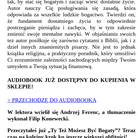
tak, by stać się bogatym i zacząć wieść dostatnie życie.
Autor nauczy Cię posługiwania się zasadą, która
odpowiada za wszelkie ludzkie bogactwo. Twierdzi on,
że fundament dostatniego życia to odpowiednie
postrzeganie pieniądza i zachęca, by w tym zakresie
zmienić swoje mentalne nawyki. W objaśnianiu swoich
tez autor posiłkuje się zarówno cytatami z Biblii, jak i z
dzieł innych znamienitych pisarzy. Nie jest to jednak
książka religijna, a praktyczny poradnik, który umożliwi
Ci zrozumienie zależności zachodzących między Twoim
umysłem a Twoją sytuacją finansową.
AUDIOBOOK JUŻ DOSTĘPNY DO KUPIENIA W
SKLEPIE!
>
PRZECHODZĘ DO AUDIOBOOKA
W lektora wcielił się Andrzej Ferenc, a tłumaczenie
wykonał Filip Konewecki.
Przeczytałeś już „Ty Też Możesz Być Bogaty”? Teraz
czas na kolejny krok ku jeszcze większej obfitości!