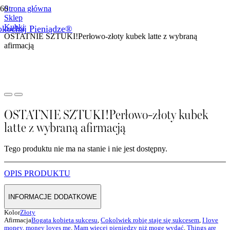
Strona główna
Sklep
Kubki
okochaj Pieniądze®
Produkt
został dodany do koszyka.
OSTATNIE SZTUKI!Perłowo-złoty kubek latte z wybraną
afirmacją
OSTATNIE SZTUKI!Perłowo-złoty kubek
latte z wybraną afirmacją
Tego produktu nie ma na stanie i nie jest dostępny.
OPIS PRODUKTU
INFORMACJE DODATKOWE
Kolor
Złoty
Afirmacja
Bogata kobieta sukcesu
,
Cokolwiek robię staje się sukcesem
,
I love
money, money loves me
,
Mam więcej pieniędzy niż mogę wydać
,
Things are