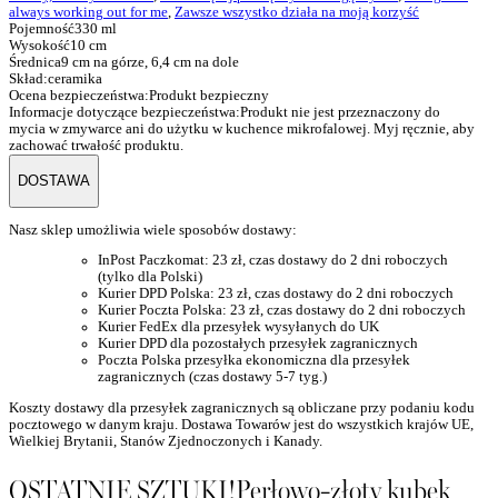
always working out for me
,
Zawsze wszystko działa na moją korzyść
Pojemność
330 ml
Wysokość
10 cm
Średnica
9 cm na górze, 6,4 cm na dole
Skład:
ceramika
Ocena bezpieczeństwa:
Produkt bezpieczny
Informacje dotyczące bezpieczeństwa:
Produkt nie jest przeznaczony do
mycia w zmywarce ani do użytku w kuchence mikrofalowej. Myj ręcznie, aby
zachować trwałość produktu.
DOSTAWA
Nasz sklep umożliwia wiele sposobów dostawy:
InPost Paczkomat: 23 zł, czas dostawy do 2 dni roboczych
(tylko dla Polski)
Kurier DPD Polska: 23 zł,
czas dostawy do 2 dni roboczych
Kurier Poczta Polska: 23 zł, czas dostawy do 2 dni roboczych
Kurier FedEx dla przesyłek wysyłanych do UK
Kurier DPD dla pozostałych przesyłek zagranicznych
Poczta Polska przesyłka ekonomiczna dla przesyłek
zagranicznych (czas dostawy 5-7 tyg.)
Koszty dostawy dla przesyłek zagranicznych są obliczane przy podaniu kodu
pocztowego w danym kraju. Dostawa Towarów jest do wszystkich krajów UE,
Wielkiej Brytanii, Stanów Zjednoczonych i Kanady.
OSTATNIE SZTUKI!Perłowo-złoty kubek