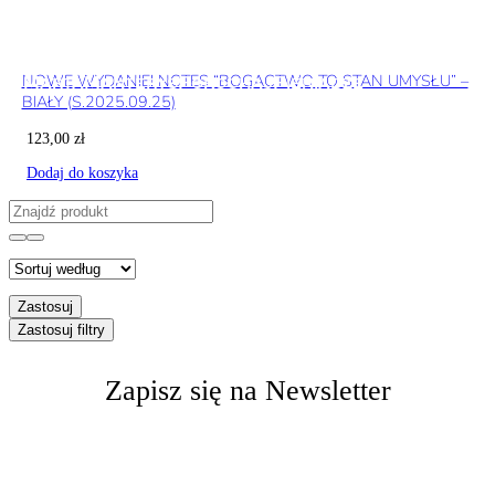
MÓJ KANAŁ NA YOUTUBE
NOWE WYDANIE! NOTES “BOGACTWO TO STAN UMYSŁU” –
@MartaManterysPokochajPieniadze
BIAŁY (S.2025.09.25)
123,00
zł
Dodaj do koszyka
Zastosuj
Zastosuj filtry
Zapisz się na Newsletter