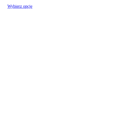
Wybierz opcje