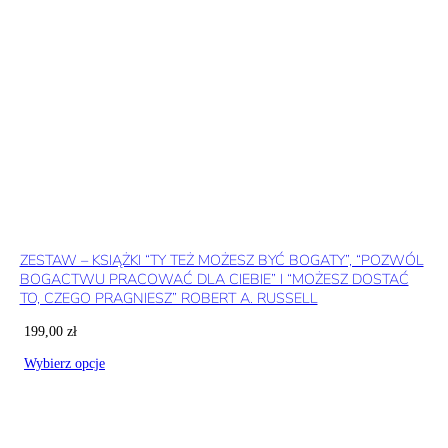
ZESTAW – KSIĄŻKI “TY TEŻ MOŻESZ BYĆ BOGATY”, “POZWÓL
BOGACTWU PRACOWAĆ DLA CIEBIE” I “MOŻESZ DOSTAĆ
TO, CZEGO PRAGNIESZ” ROBERT A. RUSSELL
199,00
zł
Wybierz opcje