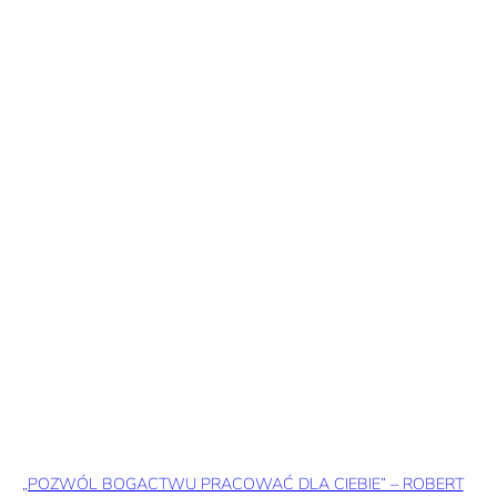
„POZWÓL BOGACTWU PRACOWAĆ DLA CIEBIE” – ROBERT