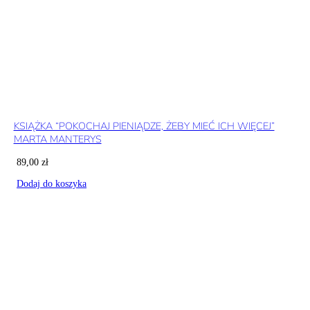
KSIĄŻKA “POKOCHAJ PIENIĄDZE, ŻEBY MIEĆ ICH WIĘCEJ”
MARTA MANTERYS
89,00
zł
Dodaj do koszyka