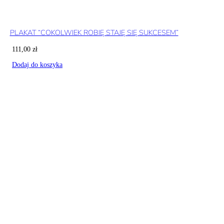
PLAKAT “COKOLWIEK ROBIĘ STAJĘ SIĘ SUKCESEM”
111,00
zł
Dodaj do koszyka