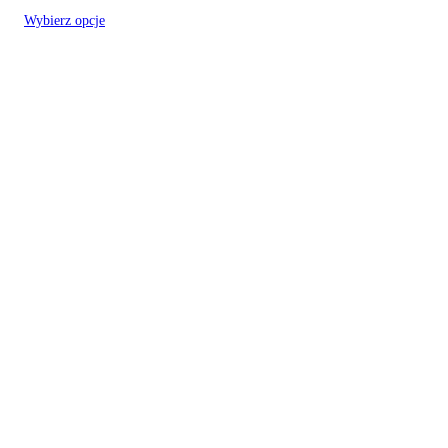
Wybierz opcje