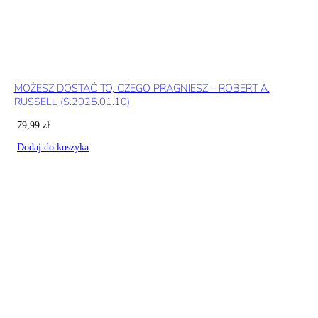
MOŻESZ DOSTAĆ TO, CZEGO PRAGNIESZ – ROBERT A.
RUSSELL (S.2025.01.10)
79,99
zł
Dodaj do koszyka