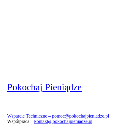
SUBSKRYBUJ
SUBSKRYBUJ MÓJ KANAŁ NA YT @MartaManterysPokochajPieniadze
Pokochaj Pieniądze
Wsparcie Techniczne – pomoc@pokochajpieniadze.pl
Współpraca –
kontakt@pokochajpieniadze.pl