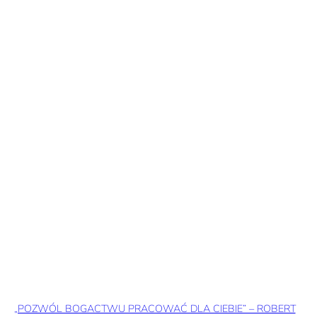
„POZWÓL BOGACTWU PRACOWAĆ DLA CIEBIE” – ROBERT