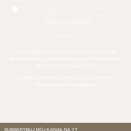
Wyrażam zgodę na przetwarzanie moich
danych osobowych zgodnie z naszą
polityką prywatności
.
Zapisz się
Osoby zapisane na newsletter jako pierwsze
dowiadują się o szkoleniach, nowych produktach
oraz ofertach specjalnych.
W każdym momencie możesz zrezygnować z
otrzymywania newslettera.
SUBSKRYBUJ MÓJ KANAŁ NA YT