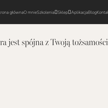
trona główna
O mnie
Szkolenia
Sklep
Aplikacja
Blog
Konta
ra jest spójna z Twoją tożsamością