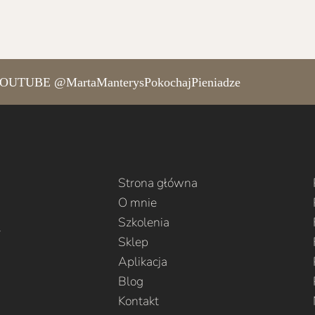
TUBE @MartaManterysPokochajPieniadze
Strona główna
O mnie
Szkolenia
l
Sklep
Aplikacja
Blog
Kontakt