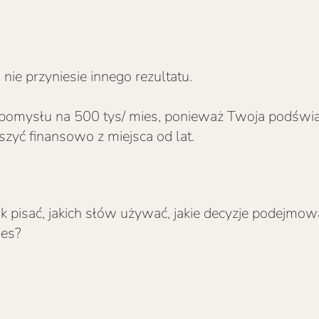
nie przyniesie innego rezultatu.
pomysłu na 500 tys/ mies, ponieważ Twoja podświado
zyć finansowo z miejsca od lat.
 jak pisać, jakich słów używać, jakie decyzje podejm
mies?