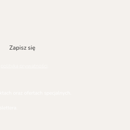
Zapisz się
ą
polityką prywatności
.
tach oraz ofertach specjalnych.
ettera.