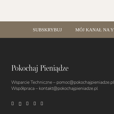
SUBSKRYBUJ
MÓJ KANAŁ NA YOU
Pokochaj Pieniądze
Wsparcie Techniczne – pomoc@pokochajpieniadze.p
Współpraca –
kontakt@pokochajpieniadze.pl