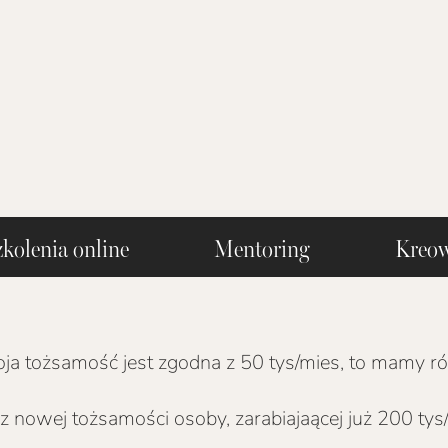
ch Szkolenia online Mentoring Kreow
woja tożsamość jest zgodna z 50 tys/mies, to mamy 
z nowej tożsamości osoby, zarabiajaącej już 200 tys/